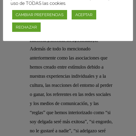
uso de TODAS las cookies.
tiempo en internet está estrechamente
relacionado con la internalización de
CAMBIAR PREFERENCIAS
ACEPTAR
ideales de delgadez, vigilancia corporal y el
RECHAZAR
deseo de adelgazar en chicas adolescentes.
Historia personal de aprendizaje:
Además de todo lo mencionado
anteriormente como las asociaciones que
hemos creado entre estímulos debido a
nuestras experiencias individuales y a la
cultura, las reacciones del entorno al perder
o ganar, los referentes en las redes sociales
y los medios de comunicación, y las
“reglas” que hemos interiorizado como “si
soy delgada seré más exitosa”, “si engordo,
no le gustaré a nadie”, “si adelgazo seré