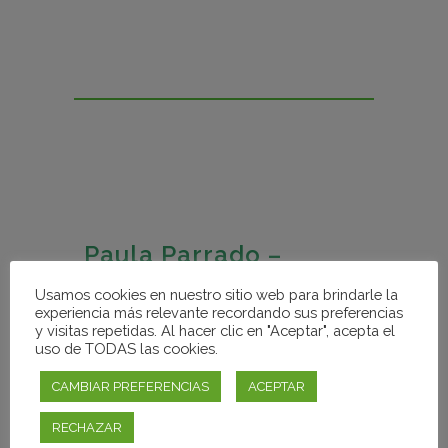
Paula Parrado –
Psicóloga General
Usamos cookies en nuestro sitio web para brindarle la
experiencia más relevante recordando sus preferencias
Sanitaria (nº de
y visitas repetidas. Al hacer clic en "Aceptar", acepta el
colegiada: A0-14373)
uso de TODAS las cookies.
CAMBIAR PREFERENCIAS
ACEPTAR
¡Hola! Soy Paula Parrado.
Psicóloga General Sanitaria.
RECHAZAR
experta en trastornos de