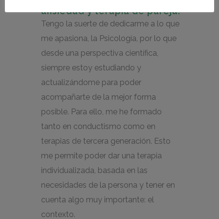
ansiedad y terapia de pareja.
Tengo la suerte de dedicarme a lo que
me apasiona, la Psicología, por lo que
desde una perspectiva científica,
siempre estoy estudiando y
actualizándome para poder
acompañarte de la mejor forma
posible. Para ello, me he formado
tanto en conductismo como en
terapias de tercera generación. Esto
me permite poder dar una terapia
individualizada, basada en las
necesidades de la persona y tener en
cuenta algo muy importante: el
contexto.