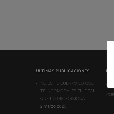
ÚLTIMAS PUBLICACIONES
ENL
NO ES TU CUERPO LO QUE
Avis
TE INCOMODA: ES EL IDEAL
Polí
QUE LO DISTORSIONA
2 marzo 2026