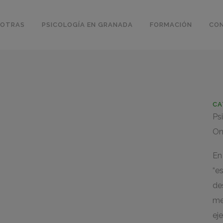
SOTRAS
PSICOLOGÍA EN GRANADA
FORMACIÓN
CO
CA
Ps
On
En
“e
de
me
ej