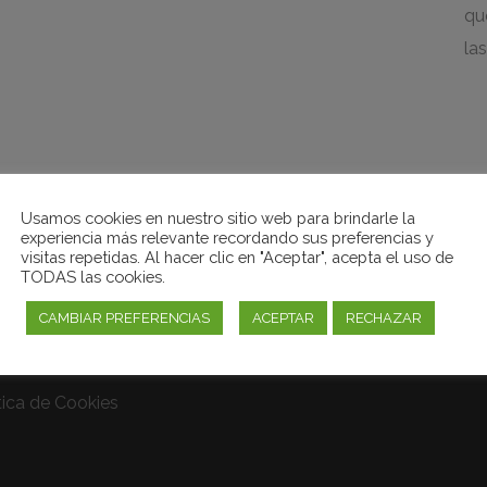
qu
la
Usamos cookies en nuestro sitio web para brindarle la
experiencia más relevante recordando sus preferencias y
visitas repetidas. Al hacer clic en "Aceptar", acepta el uso de
TODAS las cookies.
ACES DE INTERES
CAMBIAR PREFERENCIAS
ACEPTAR
RECHAZAR
o legal
tica de Cookies