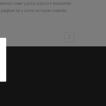
eremos crear y poco a poco ir enlazando
s páginas tal y como se vayan creando.